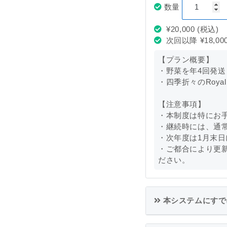
数量
¥20,000
(税込)
次回以降
¥18,00
【プラン概要】
・野菜を年4回発送
・四季折々のRoya
【注意事項】
・本制度は特にお
・継続時には、通
・次年度は1月末
・ご都合により更
ださい。
本システムにすで